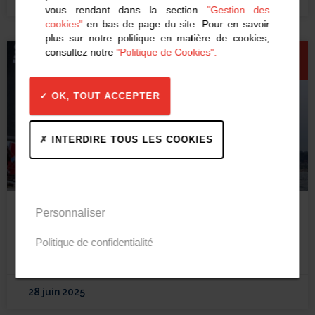
vous rendant dans la section
"Gestion des
cookies"
en bas de page du site. Pour en savoir
plus sur notre politique en matière de cookies,
consultez notre
"Politique de Cookies".
ACTU
OK, TOUT ACCEPTER
INTERDIRE TOUS LES COOKIES
Personnaliser
Cap sur Royan pour la première
grande course
Politique de confidentialité
LIRE LA SUITE
28 juin 2025