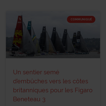
COMMUNIQUÉ
Un sentier semé
d’embûches vers les côtes
britanniques pour les Figaro
Beneteau 3