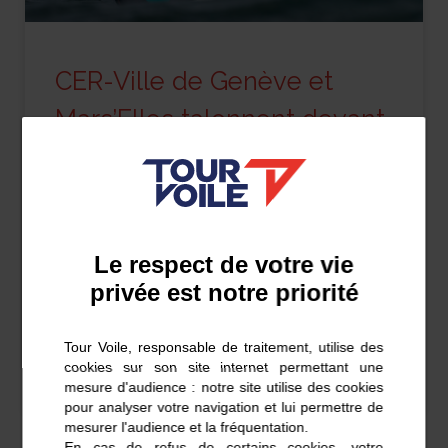
CER-Ville de Genève et
Mars’Elles talonnent devant
Dunkerque
Alors qu’ils avaient pris le départ de
Blankenberge ce mardi 2 juillet à 11 h 44, les
Le respect de votre vie
Figaro Beneteau 3 CER-Ville de Genève et
privée est notre priorité
Mars’Elles
En savoir plus
Tour Voile, responsable de traitement, utilise des
cookies sur son site internet permettant une
mesure d'audience : notre site utilise des cookies
2 juillet 2024
pour analyser votre navigation et lui permettre de
mesurer l'audience et la fréquentation.
En cas de refus de certains cookies, votre