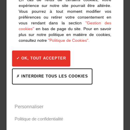
expérience sur notre site pourrait être altérée.
COMMUNIQUÉ
Vous pourrez à tout moment modifier vos
préférences ou retirer votre consentement en
vous rendant dans la section
"Gestion des
cookies"
en bas de page du site. Pour en savoir
plus sur notre politique en matière de cookies,
consultez notre
"Politique de Cookies".
OK, TOUT ACCEPTER
Projet de l’Arche au Havre
INTERDIRE TOUS LES COOKIES
triomphe en Belgique
Les concurrents se sont élancés ce lundi 1er
Personnaliser
juillet à 10h24 dans un vent stable de 9 à 10
nœuds pour un premier parcours construit.
Politique de confidentialité