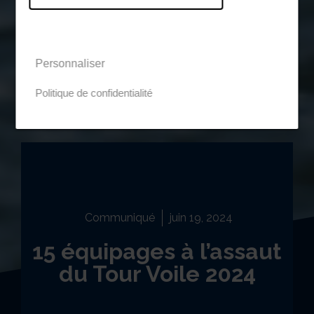
Personnaliser
Politique de confidentialité
Communiqué
juin 19, 2024
15 équipages à l’assaut
du Tour Voile 2024