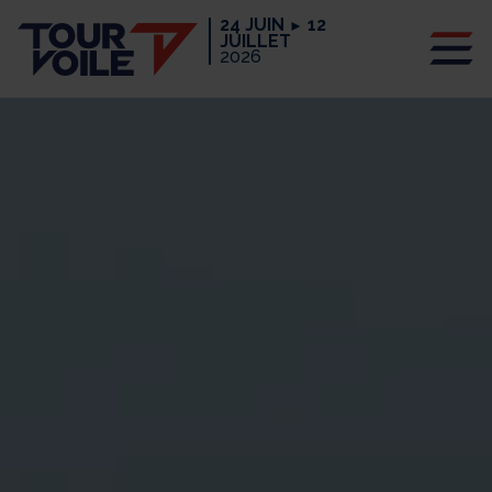
24 JUIN
12
►
JUILLET
2026