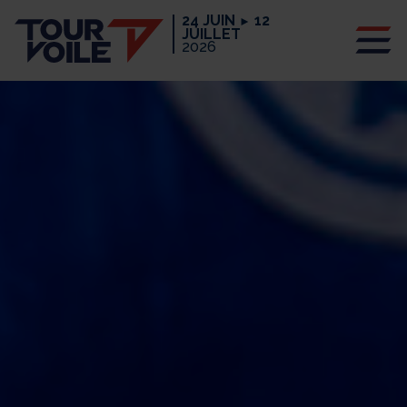
24 JUIN
12
►
JUILLET
2026